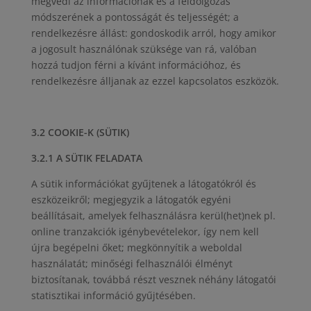
megvédi az információnak és a feldolgozás
módszerének a pontosságát és teljességét; a
rendelkezésre állást: gondoskodik arról, hogy amikor
a jogosult használónak szüksége van rá, valóban
hozzá tudjon férni a kívánt információhoz, és
rendelkezésre álljanak az ezzel kapcsolatos eszközök.
3.2 COOKIE-K (SÜTIK)
3.2.1 A SÜTIK FELADATA
A sütik információkat gyűjtenek a látogatókról és
eszközeikről; megjegyzik a látogatók egyéni
beállításait, amelyek felhasználásra kerül(het)nek pl.
online tranzakciók igénybevételekor, így nem kell
újra begépelni őket; megkönnyítik a weboldal
használatát; minőségi felhasználói élményt
biztosítanak, továbbá részt vesznek néhány látogatói
statisztikai információ gyűjtésében.