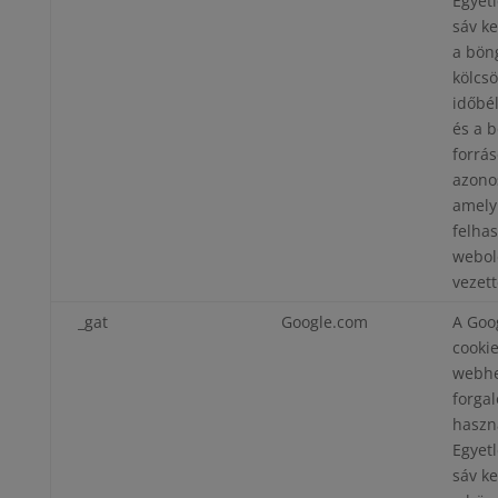
Egyet
sáv k
a bön
kölcs
időbé
és a 
forrás
azono
amely
felhas
webol
vezett
_gat
Google.com
A Goog
cookie
webhe
forga
haszn
Egyet
sáv k