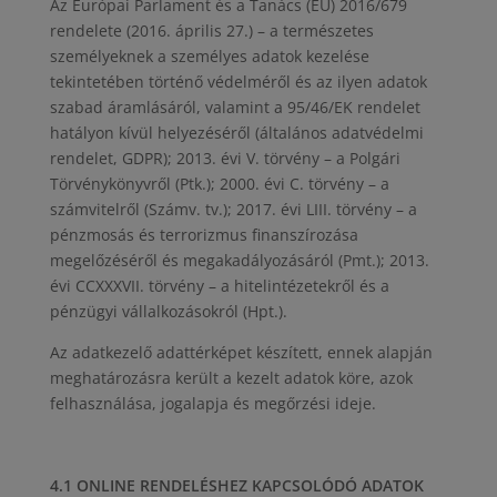
Az Európai Parlament és a Tanács (EU) 2016/679
rendelete (2016. április 27.) – a természetes
személyeknek a személyes adatok kezelése
tekintetében történő védelméről és az ilyen adatok
szabad áramlásáról, valamint a 95/46/EK rendelet
hatályon kívül helyezéséről (általános adatvédelmi
rendelet, GDPR); 2013. évi V. törvény – a Polgári
Törvénykönyvről (Ptk.); 2000. évi C. törvény – a
számvitelről (Számv. tv.); 2017. évi LIII. törvény – a
pénzmosás és terrorizmus finanszírozása
megelőzéséről és megakadályozásáról (Pmt.); 2013.
évi CCXXXVII. törvény – a hitelintézetekről és a
pénzügyi vállalkozásokról (Hpt.).
Az adatkezelő adattérképet készített, ennek alapján
meghatározásra került a kezelt adatok köre, azok
felhasználása, jogalapja és megőrzési ideje.
4.1 ONLINE RENDELÉSHEZ KAPCSOLÓDÓ ADATOK