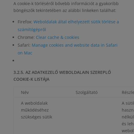
A cookie-k törléséről bővebb információt a gyakoribb
böngészők tekintetében az alábbi linkeken találhat:
Firefox:
Weboldalak által elhelyezett sütik törlése a
számítógépről
Chrome:
Clear cache & cookies
Safari:
Manage cookies and website data in Safari
on Mac
3.2.5. AZ ADATKEZELŐ WEBOLDALAIN SZEREPLŐ
COOKIE-K LISTÁJA
Név
Szolgáltató
Részle
A weboldalak
A süti
működéséhez
haszn
szükséges sütik
nélkü
és leh
webol