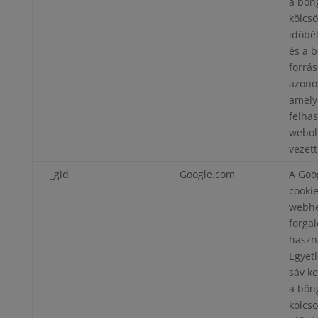
a bön
kölcs
időbé
és a 
forrás
azono
amely
felhas
webol
vezett
_gid
Google.com
A Goog
cookie
webhe
forga
haszn
Egyet
sáv k
a bön
kölcs