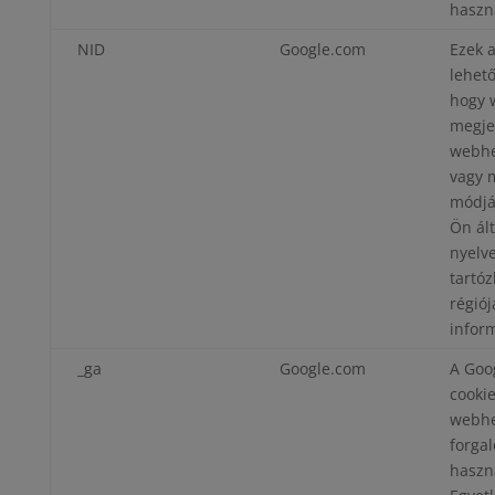
haszn
NID
Google.com
Ezek a
lehető
hogy 
megje
webhe
vagy 
módjá
Ön ált
nyelv
tartóz
régió
inform
_ga
Google.com
A Goog
cookie
webhe
forga
haszn