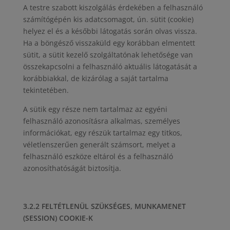
A testre szabott kiszolgálás érdekében a felhasználó
számítógépén kis adatcsomagot, ún. sütit (cookie)
helyez el és a későbbi látogatás során olvas vissza.
Ha a böngésző visszaküld egy korábban elmentett
sütit, a sütit kezelő szolgáltatónak lehetősége van
összekapcsolni a felhasználó aktuális látogatását a
korábbiakkal, de kizárólag a saját tartalma
tekintetében.
A sütik egy része nem tartalmaz az egyéni
felhasználó azonosításra alkalmas, személyes
információkat, egy részük tartalmaz egy titkos,
véletlenszerűen generált számsort, melyet a
felhasználó eszköze eltárol és a felhasználó
azonosíthatóságát biztosítja.
3.2.2 FELTÉTLENÜL SZÜKSÉGES, MUNKAMENET
(SESSION) COOKIE-K