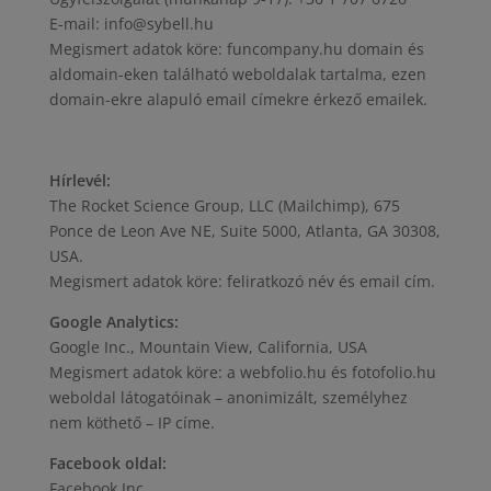
E-mail: info@sybell.hu
Megismert adatok köre: funcompany.hu domain és
aldomain-eken található weboldalak tartalma, ezen
domain-ekre alapuló email címekre érkező emailek.
Hírlevél:
The Rocket Science Group, LLC (Mailchimp), 675
Ponce de Leon Ave NE, Suite 5000, Atlanta, GA 30308,
USA.
Megismert adatok köre: feliratkozó név és email cím.
Google Analytics:
Google Inc., Mountain View, California, USA
Megismert adatok köre: a webfolio.hu és fotofolio.hu
weboldal látogatóinak – anonimizált, személyhez
nem köthető – IP címe.
Facebook oldal:
Facebook Inc.