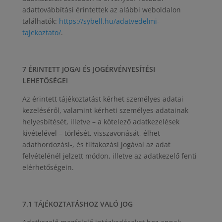
adattovábbítási érintettek az alábbi weboldalon
találhatók:
https://sybell.hu/adatvedelmi-
tajekoztato/
.
7 ÉRINTETT JOGAI ÉS JOGÉRVÉNYESÍTÉSI
LEHETŐSÉGEI
Az érintett tájékoztatást kérhet személyes adatai
kezeléséről, valamint kérheti személyes adatainak
helyesbítését, illetve – a kötelező adatkezelések
kivételével – törlését, visszavonását, élhet
adathordozási-, és tiltakozási jogával az adat
felvételénél jelzett módon, illetve az adatkezelő fenti
elérhetőségein.
7.1 TÁJÉKOZTATÁSHOZ VALÓ JOG