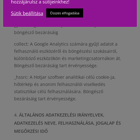
hozzájárulsz a sütijeinkhez!
kacsolatban. 2 év
Sütik beállítása
Összes elfogadása
_gat: A Google Analytics használja a lekérések
gyakoriságának szabályzásához. Érvényes a
böngésző bezárásáig
collect: A Google Analytics számára gyűjt adatot a
felhasználó eszközéről és böngészési szokásairól,
különböző eszközökön és marketingcsatornákon át.
Böngésző bezárásáig tart érvényessége.
_hssrc: A Hotjar szoftver analitikai célú cookie-ja,
hőtérkép és anonim felhasználói viselkedés
statisztikai célú felhasználására. Böngésző
bezárásáig tart érvényessége.
ÁLTALÁNOS ADATKEZELÉSI IRÁNYELVEK,
ADATKEZELÉS NEVE, FELHASZNÁLÁSA, JOGALAP ÉS
MEGŐRZÉSI IDŐ