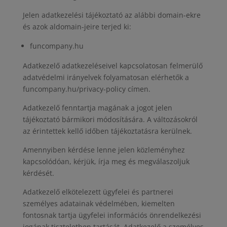
Jelen adatkezelési tájékoztató az alábbi domain-ekre
és azok aldomain-jeire terjed ki:
funcompany.hu
Adatkezelő adatkezeléseivel kapcsolatosan felmerülő
adatvédelmi irányelvek folyamatosan elérhetők a
funcompany.hu/privacy-policy címen.
Adatkezelő fenntartja magának a jogot jelen
tájékoztató bármikori módosítására. A változásokról
az érintettek kellő időben tájékoztatásra kerülnek.
Amennyiben kérdése lenne jelen közleményhez
kapcsolódóan, kérjük, írja meg és megválaszoljuk
kérdését.
Adatkezelő elkötelezett ügyfelei és partnerei
személyes adatainak védelmében, kiemelten
fontosnak tartja ügyfelei információs önrendelkezési
jogának tiszteletben tartását. Adatkezelő a személyes