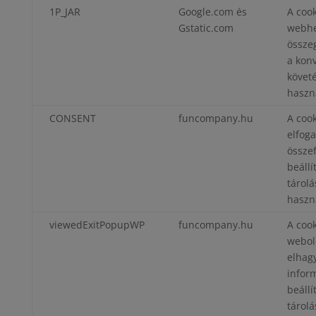
1P_JAR
Google.com és
A cook
Gstatic.com
webhel
össze
a kon
követ
haszná
CONSENT
funcompany.hu
A cook
elfog
össze
beállí
tárolá
haszn
viewedExitPopupWP
funcompany.hu
A cook
webol
elhag
infor
beállí
tárolá