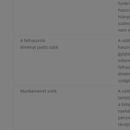
funkc
haszná
hiány
számo
nem l
A felhasznlói
A süti
élményt javító sütik
haszn
gyűjt
inform
felhas
élmény
szolgá
Munkamenet sütik
A süti
tartóz
a bön
nyelvé
pénz
tárolj