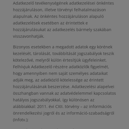
Adatkezelő tevékenységének adatkezelései önkéntes
hozzájáruláson, illetve törvényi felhatalmazáson
alapulnak. Az önkéntes hozzájáruláson alapuló
adatkezelések esetében az érintettek e
hozzájárulásukat az adatkezelés bármely szakában
visszavonhatják.
Bizonyos esetekben a megadott adatok egy körének
kezelését, tárolását, továbbítását jogszabályok teszik
kötelezővé, melyről külön értesítjük ügyfeleinket.
Felhívjuk Adatkezelő részére adatközlők figyelmét,
hogy amennyiben nem saját személyes adataikat
adják meg, az adatközlő kötelessége az érintett
hozzájárulásának beszerzése. Adatkezelési alapelvei
összhangban vannak az adatvédelemmel kapcsolatos
hatályos jogszabályokkal, így különösen az
alábbiakkal: 2011. évi CXII. törvény – az információs
önrendelkezési jogról és az információ-szabadságról
(Infotv.);