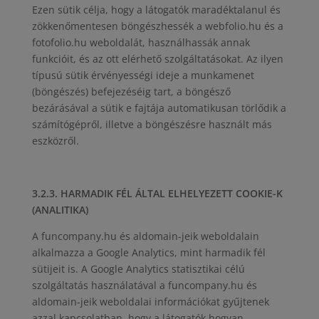
Ezen sütik célja, hogy a látogatók maradéktalanul és
zökkenőmentesen böngészhessék a webfolio.hu és a
fotofolio.hu weboldalát, használhassák annak
funkcióit, és az ott elérhető szolgáltatásokat. Az ilyen
típusú sütik érvényességi ideje a munkamenet
(böngészés) befejezéséig tart, a böngésző
bezárásával a sütik e fajtája automatikusan törlődik a
számítógépről, illetve a böngészésre használt más
eszközről.
3.2.3. HARMADIK FÉL ÁLTAL ELHELYEZETT COOKIE-K
(ANALITIKA)
A funcompany.hu és aldomain-jeik weboldalain
alkalmazza a Google Analytics, mint harmadik fél
sütijeit is. A Google Analytics statisztikai célú
szolgáltatás használatával a funcompany.hu és
aldomain-jeik weboldalai információkat gyűjtenek
azzal kapcsolatban, hogy a látogatók hogyan