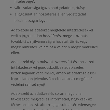
hitelessége);
változatlansága igazolható (adatintegritás);
a jogosulatlan hozzáférés ellen védett (adat
bizalmassága) legyen.
Adatkezelő az adatokat megfelelő intézkedésekkel
védi a jogosulatlan hozzáférés, megváltoztatás,
továbbítás, nyilvánosságra hozatal, törlés vagy
megsemmisítés, valamint a véletlen megsemmisülés
ellen.
Adatkezelő olyan műszaki, szervezési és szervezeti
intézkedésekkel gondoskodik az adatkezelés
biztonságának védelméről, amely az adatkezeléssel
kapcsolatban jelentkező kockázatoknak megfelelő
védelmi szintet nyújt.
Adatkezelő az adatkezelés során megőrzi a
titkosságot: megvédi az információt, hogy csak az
férhessen hozzá, aki erre jogosult; a sértetlenséget: