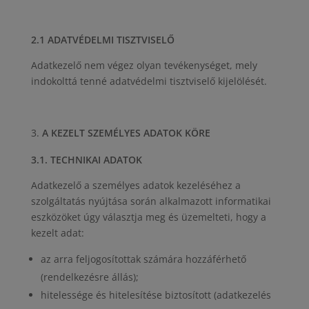
2.1 ADATVÉDELMI TISZTVISELŐ
Adatkezelő nem végez olyan tevékenységet, mely
indokolttá tenné adatvédelmi tisztviselő kijelölését.
A KEZELT SZEMÉLYES ADATOK KÖRE
3.1. TECHNIKAI ADATOK
Adatkezelő a személyes adatok kezeléséhez a
szolgáltatás nyújtása során alkalmazott informatikai
eszközöket úgy választja meg és üzemelteti, hogy a
kezelt adat:
az arra feljogosítottak számára hozzáférhető
(rendelkezésre állás);
hitelessége és hitelesítése biztosított (adatkezelés