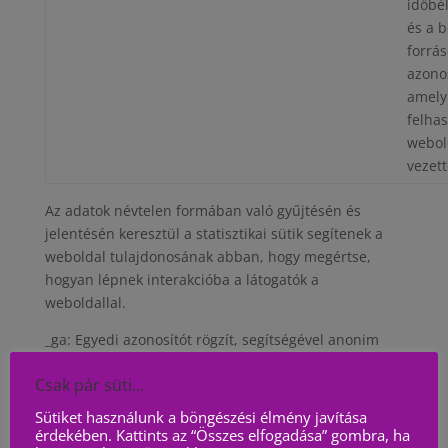
időbé
és a 
forrás
azono
amely
felhas
webol
vezett
Az adatok névtelen formában való gyűjtésén és
jelentésén keresztül a statisztikai sütik segítenek a
weboldal tulajdonosának abban, hogy megértse,
hogyan lépnek interakcióba a látogatók a
weboldallal.
_ga: Egyedi azonosítót rögzít, segítségével anonim
statisztikai adatokat készít a weboldal használatával
Csak pár süti...
kacsolatban. 2 év
Sütiket használunk a böngészési élmény javítása
_gid: Egyedi azonosítót rögzít, segítségével anonim
érdekében. Kattints az “Összes elfogadása” gombra, ha
statisztikai adatokat készít a weboldal használatával