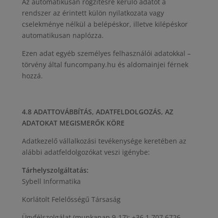
Az automatikusan rögzítésre kerülő adatot a
rendszer az érintett külön nyilatkozata vagy
cselekménye nélkül a belépéskor, illetve kilépéskor
automatikusan naplózza.
Ezen adat egyéb személyes felhasználói adatokkal –
törvény által funcompany.hu és aldomainjei férnek
hozzá.
4.8 ADATTOVÁBBÍTÁS, ADATFELDOLGOZÁS, AZ
ADATOKAT MEGISMERŐK KÖRE
Adatkezelő vállalkozási tevékenysége keretében az
alábbi adatfeldolgozókat veszi igénybe:
Tárhelyszolgáltatás:
Sybell Informatika
Korlátolt Felelősségű Társaság
Ügyfélszolgálat (munkanap 9-17): +36 1 707 6726