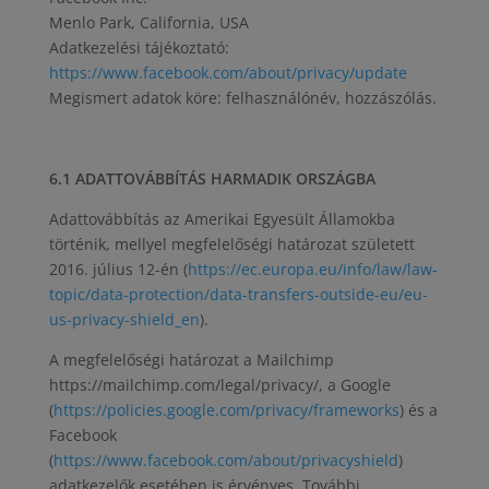
Menlo Park, California, USA
Adatkezelési tájékoztató:
https://www.facebook.com/about/privacy/update
Megismert adatok köre: felhasználónév, hozzászólás.
6.1 ADATTOVÁBBÍTÁS HARMADIK ORSZÁGBA
Adattovábbítás az Amerikai Egyesült Államokba
történik, mellyel megfelelőségi határozat született
2016. július 12-én (
https://ec.europa.eu/info/law/law-
topic/data-protection/data-transfers-outside-eu/eu-
us-privacy-shield_en
).
A megfelelőségi határozat a Mailchimp
https://mailchimp.com/legal/privacy/, a Google
(
https://policies.google.com/privacy/frameworks
) és a
Facebook
(
https://www.facebook.com/about/privacyshield
)
adatkezelők esetében is érvényes. További